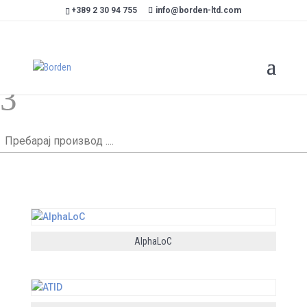
+389 2 30 94 755
info@borden-ltd.com
ИМПЛАНТОЛОГИЈА И ИМПЛАНТИ
3
Пребарај
производ
....
AlphaLoC