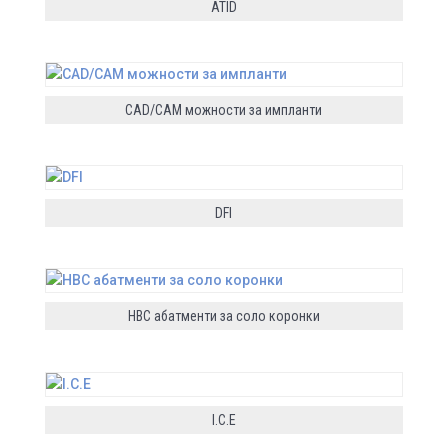
ATID
CAD/CAM можности за импланти
DFI
HBC абатменти за соло коронки
I.C.E