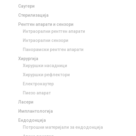
Саугери
Стерилизација
Рентген апарати и сензори
Интраорални рентген апарати
Интраорални сензори
Панорамски рентген апарати
Хирургија
Хируршки насадници
Хируршки рефлектори
Електрокаутер
Пиезо апарат
Ласери
Имплантологија
Ендодонција
Потрошни материјали за ендодонција