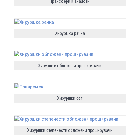
Трансфери и аналози
Хируршка рачка
Хируршки обложени проширувачи
Хируршки сет
Хируршки степенести обложени проширувачи