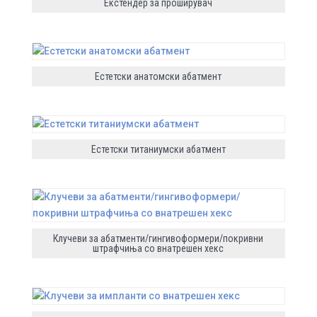
Екстендер за проширувач
Естетски анатомски абатмент
Естетски титаниумски абатмент
Клучеви за абатменти/гингивоформери/покривни
штрафчиња со внатрешен хекс