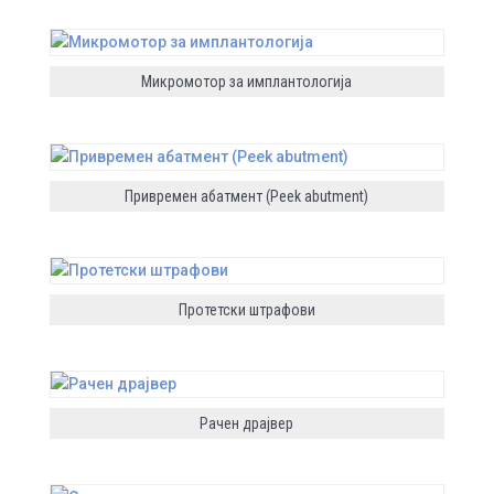
Микромотор за имплантологија
Привремен абатмент (Peek abutment)
Протетски штрафови
Рачен драјвер