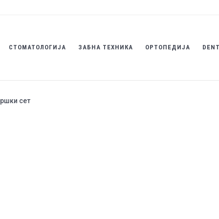
СТОМАТОЛОГИЈА
ЗАБНА ТЕХНИКА
ОРТОПЕДИЈА
DENT
уршки сет
Хируршки сет
Категории
Импланти
,
Хирур
ПРАШАЈ ЗА ПРОИЗВОД
Шифра:
72