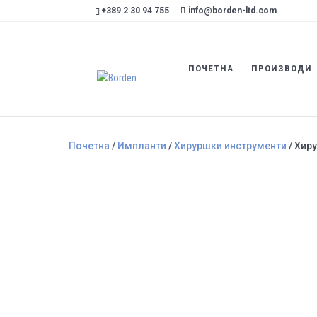
+389 2 30 94 755
info@borden-ltd.com
ПОЧЕТНА
ПРОИЗВОДИ
Почетна
/
Импланти
/
Хируршки инструменти
/ Хир