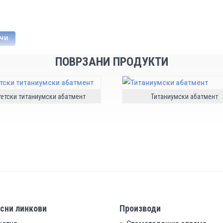
АЧИ
ПОВРЗАНИ ПРОДУКТИ
тетски титаниумски абатмент
Титаниумски абатмент
сни линкови
Производи