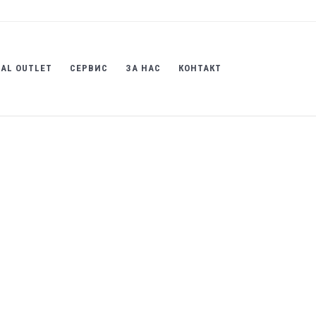
AL OUTLET
СЕРВИС
ЗА НАС
КОНТАКТ
шки инструменти
ОТ