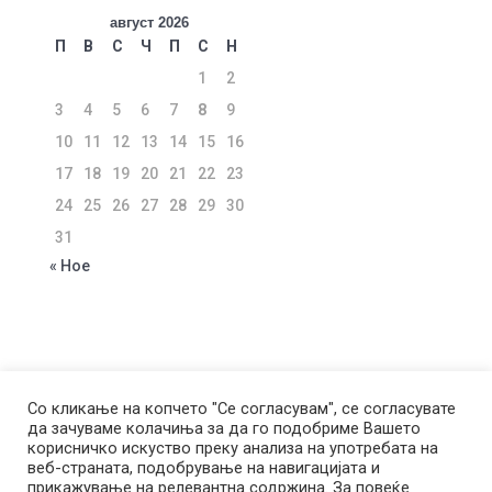
август 2026
П
В
С
Ч
П
С
Н
1
2
3
4
5
6
7
8
9
10
11
12
13
14
15
16
17
18
19
20
21
22
23
24
25
26
27
28
29
30
31
« Ное
ЗА КОМПАНИЈАТА
УСЛОВИ ЗА КОРИСТЕЊЕ
Со кликање на копчето "Се согласувам", се согласувате
да зачуваме колачиња за да го подобриме Вашето
ПОЛИТИКА ЗА ПРИВАТНОСТ
корисничко искуство преку анализа на употребата на
ПОЛИТИКА ЗА КОЛАЧИЊА
веб-страната, подобрување на навигацијата и
ПОЛИТИКА ЗА КОРИСТЕЊЕ НА ЛП ЗА ЦЕЛИ НА
прикажување на релевантна содржина. За повеќе