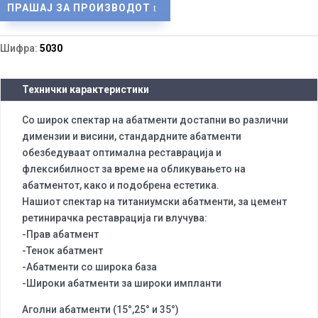
ПРАШАЈ ЗА ПРОИЗВОДОТ
Шифра:
5030
Технички карактеристики
Со широк спектар на абатменти достапни во различни
димензии и висини, стандардните абатменти
обезбедуваат оптимална реставрација и
флексибилност за време на обликувањето на
абатментот, како и подобрена естетика.
Нашиот спектар на титаниумски абатменти, за цемент
ретинирачка реставрација ги влучува:
-Прав абатмент
-Тенок абатмент
-Абатменти со широка база
-Широки абатменти за широки импланти
Аголни абатменти (15°,25° и 35°)