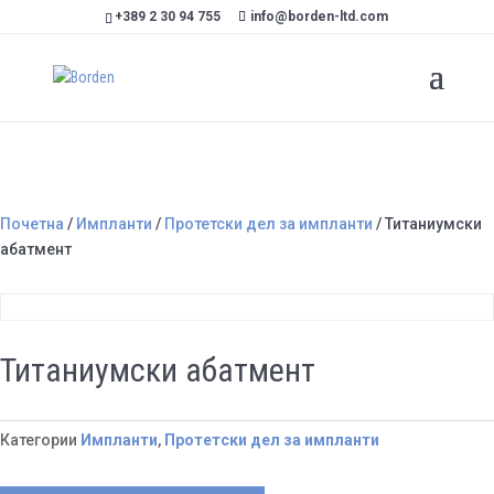
+389 2 30 94 755
info@borden-ltd.com
Почетна
/
Импланти
/
Протетски дел за импланти
/ Титаниумски
абатмент
Титаниумски абатмент
Категории
Импланти
,
Протетски дел за импланти