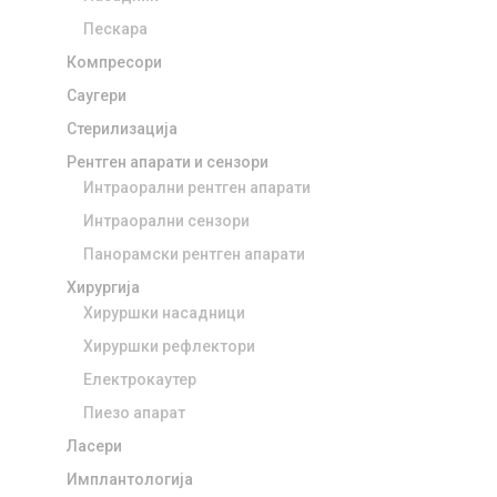
Пескара
Компресори
Саугери
Стерилизација
Рентген апарати и сензори
Интраорални рентген апарати
Интраорални сензори
Панорамски рентген апарати
Хирургија
Хируршки насадници
Хируршки рефлектори
Електрокаутер
Пиезо апарат
Ласери
Имплантологија