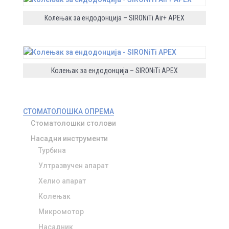
Колењак за ендодонција – SIRONiTi Air+ APEX
Колењак за ендодонција – SIRONiTi APEX
СТОМАТОЛОШКА ОПРЕМА
Стоматолошки столови
Насадни инструменти
Турбина
Ултразвучен апарат
Хелио апарат
Колењак
Микромотор
Насадник