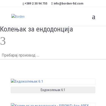
+389 2 30 94 755
info@borden-ltd.com
Колењак за ендодонција
3
Пребарај
производ
....
Ендоколењак 6:1