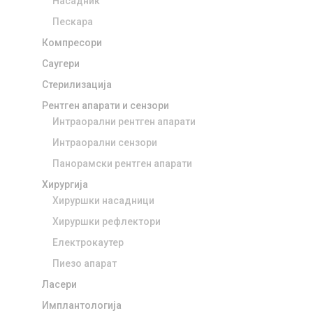
Насадник
Пескара
Компресори
Саугери
Стерилизација
Рентген апарати и сензори
Интраорални рентген апарати
Интраорални сензори
Панорамски рентген апарати
Хирургија
Хируршки насадници
Хируршки рефлектори
Електрокаутер
Пиезо апарат
Ласери
Имплантологија