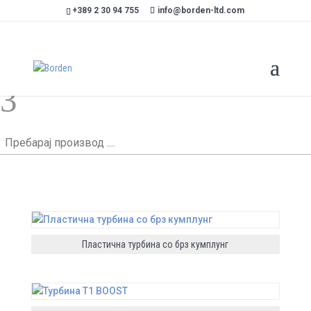
+389 2 30 94 755
info@borden-ltd.com
Турбина
3
Пребарај
производ
....
Пластична турбина со брз кумплунг