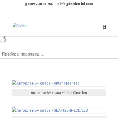
+389 2 30 94 755
info@borden-ltd.com
Стерилизација
3
Пребарај
производ
....
Автоклав Б+ класа – Ritter CleanTec