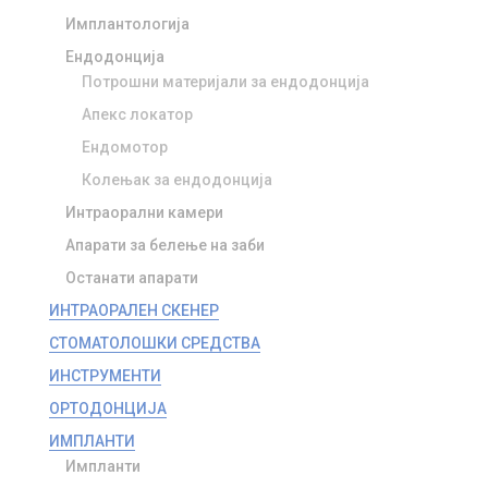
Имплантологија
Ендодонција
Потрошни материјали за ендодонција
Апекс локатор
Ендомотор
Колењак за ендодонција
Интраорални камери
Апарати за белење на заби
Останати апарати
ИНТРАОРАЛЕН СКЕНЕР
СТОМАТОЛОШКИ СРЕДСТВА
ИНСТРУМЕНТИ
ОРТОДОНЦИЈА
ИМПЛАНТИ
Импланти