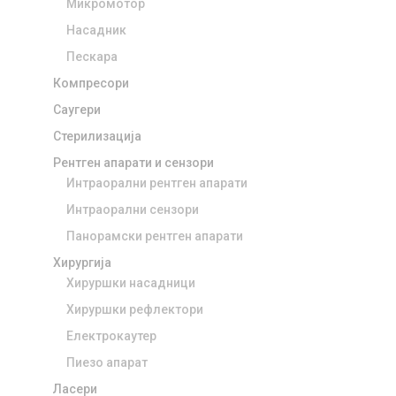
Микромотор
Насадник
Пескара
Компресори
Саугери
Стерилизација
Рентген апарати и сензори
Интраорални рентген апарати
Интраорални сензори
Панорамски рентген апарати
Хирургија
Хируршки насадници
Хируршки рефлектори
Електрокаутер
Пиезо апарат
Ласери