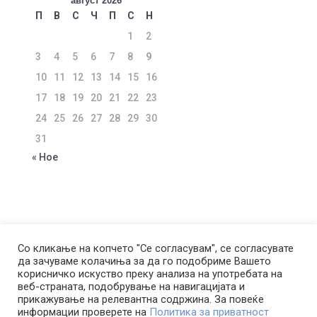
август 2026
П
В
С
Ч
П
С
Н
1
2
3
4
5
6
7
8
9
10
11
12
13
14
15
16
17
18
19
20
21
22
23
24
25
26
27
28
29
30
31
« Ное
ЗА КОМПАНИЈАТА
УСЛОВИ ЗА КОРИСТЕЊЕ
Со кликање на копчето "Се согласувам", се согласувате
да зачуваме колачиња за да го подобриме Вашето
ПОЛИТИКА ЗА ПРИВАТНОСТ
корисничко искуство преку анализа на употребата на
ПОЛИТИКА ЗА КОЛАЧИЊА
веб-страната, подобрување на навигацијата и
ПОЛИТИКА ЗА КОРИСТЕЊЕ НА ЛП ЗА ЦЕЛИ НА
прикажување на релевантна содржина. За повеќе
информации проверете на
Политика за приватност
ДИРЕКТЕН МАРКЕТИНГ