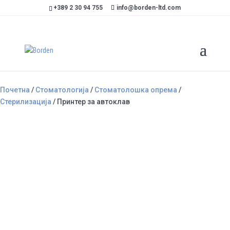
+389 2 30 94 755
info@borden-ltd.com
Почетна
/
Стоматологија
/
Стоматолошка опрема
/
Стерилизација
/ Принтер за автоклав
Принтер за автоклав
Категорија
Стерилизација
Принтерот има намена за зачувување на податоците од
процесот на автокалвирање, кои би можеле да ви послужат