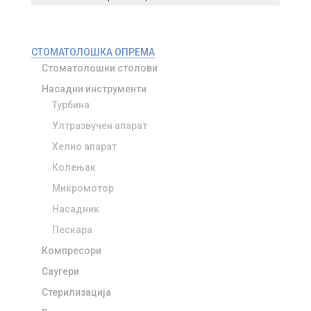
СТОМАТОЛОШКА ОПРЕМА
Стоматолошки столови
Насадни инструменти
Турбина
Ултразвучен апарат
Хелио апарат
Колењак
Микромотор
Насадник
Пескара
Компресори
Саугери
Стерилизација