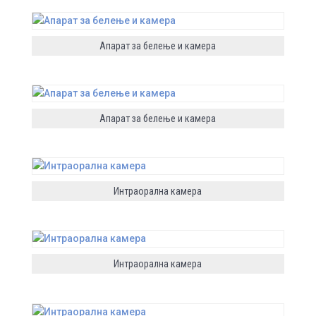
Апарат за белење и камера
Апарат за белење и камера
Интраорална камера
Интраорална камера