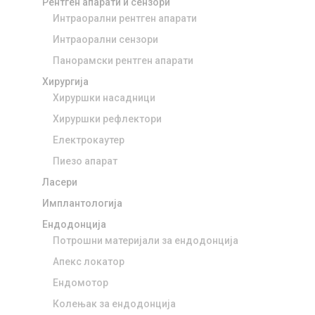
Рентген апарати и сензори
Интраорални рентген апарати
Интраорални сензори
Панорамски рентген апарати
Хирургија
Хируршки насадници
Хируршки рефлектори
Електрокаутер
Пиезо апарат
Ласери
Имплантологија
Ендодонција
Потрошни материјали за ендодонција
Апекс локатор
Ендомотор
Колењак за ендодонција