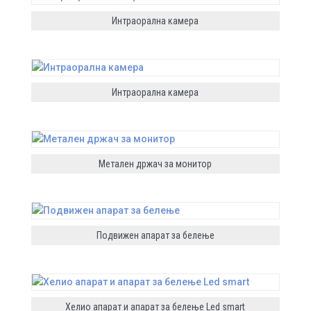
Интраорална камера
Интраорална камера
Метален држач за монитор
Подвижен апарат за белење
Хелио апарат и апарат за белење Led smart