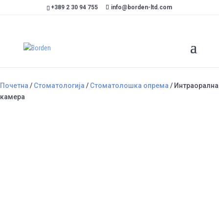
+389 2 30 94 755
info@borden-ltd.com
Почетна
/
Стоматологија
/
Стоматолошка опрема
/ Интраорална
камера
Интраорална камера
Категории
Стоматолошка опрема
,
Интраорални камери
Интраорална камера со кабел