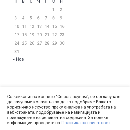
П
В
С
Ч
П
С
Н
1
2
3
4
5
6
7
8
9
10
11
12
13
14
15
16
17
18
19
20
21
22
23
24
25
26
27
28
29
30
31
« Ное
ЗА КОМПАНИЈАТА
УСЛОВИ ЗА КОРИСТЕЊЕ
Со кликање на копчето "Се согласувам", се согласувате
да зачуваме колачиња за да го подобриме Вашето
ПОЛИТИКА ЗА ПРИВАТНОСТ
корисничко искуство преку анализа на употребата на
ПОЛИТИКА ЗА КОЛАЧИЊА
веб-страната, подобрување на навигацијата и
ПОЛИТИКА ЗА КОРИСТЕЊЕ НА ЛП ЗА ЦЕЛИ НА
прикажување на релевантна содржина. За повеќе
информации проверете на
Политика за приватност
ДИРЕКТЕН МАРКЕТИНГ