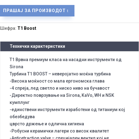
ПРАШАЈ ЗА ПРОИЗВОДОТ
Шифра:
T1 Boost
Технички карактеристики
Т1 Врвна премиум класа на насадни инструменти од
Sirona
Турбина T1 BOOST – неверојатно моќна турбина
-Висока моќност со мала ергономска глава
-4 спреја, лед светло и ниско ниво на бучавост
-Директно поврзување на Sirona, KaVo, WH и NSK
кумплунг
-единствени инструменти изработени од титаниум кој
обезбедува
цврсто држење и одлична хигиена
-Робусни керамички лагери со висок квалитет
-Antiretraction valve – специјален вентил кој не