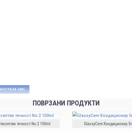
ПРАШАЈ ЗА ПРОИЗВОД
Шифра:
203250
Технички карактерист
Се користи за изолаци
затворање на штраф на
ЕМОСТАЗА 5ML
ПОВРЗАНИ ПРОДУКТИ
тисептик течност No.2 100ml
GlassyCem Кондиционер 5