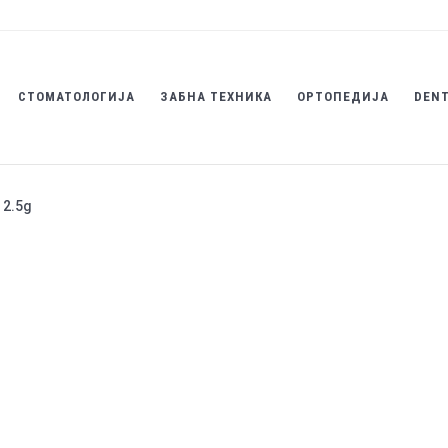
СТОМАТОЛОГИЈА
ЗАБНА ТЕХНИКА
ОРТОПЕДИЈА
DENT
 2.5g
ReLight Tempo 
Категорија
Стоматолошки 
Brand:
Tehnodent
Светлосно-врзувачки комп