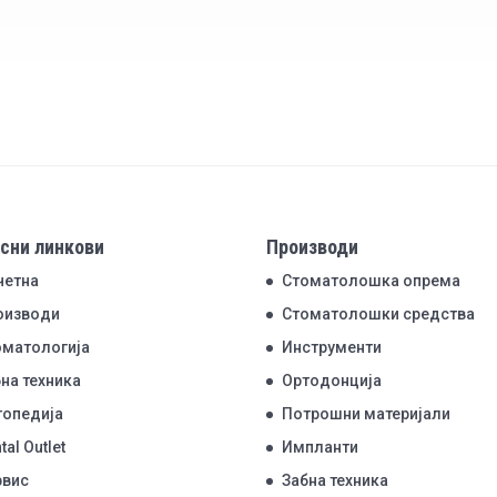
сни линкови
Производи
четна
Стоматолошка опрема
оизводи
Стоматолошки средства
оматологија
Инструменти
на техника
Ортодонција
топедија
Потрошни материјали
tal Outlet
Импланти
рвис
Забна техника