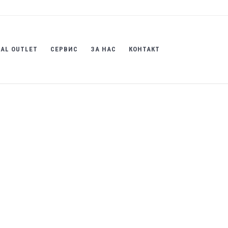
AL OUTLET
СЕРВИС
ЗА НАС
КОНТАКТ
2.5g
средства
озитен материјал за привремено полнење