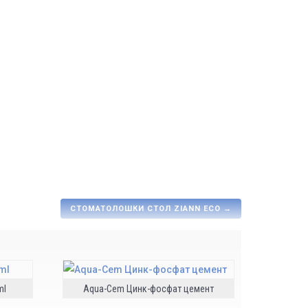
ОТ
ики
ја пред ендодонтски третман, привремено
 абатмент, заштитник на гингива при белење.
СТОМАТОЛОШКИ СТОЛ ZIANN ECO
→
ml
Aqua-Cem Цинк-фосфат цемент