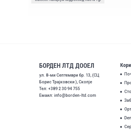
БОРДЕН ЛТД ДООЕЛ
Кори
По
ул. 8-ми Септември бр. 13, (СЦ
Борис Трајковски ), Скопје
Пр
Тел: +389 2 30 94 755
Ст
Емаил: info@borden-ltd.com
Заб
Ор
Den
Се