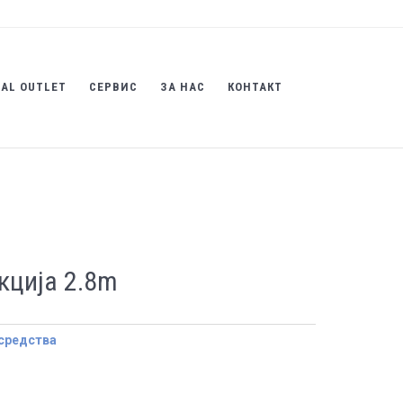
AL OUTLET
СЕРВИС
ЗА НАС
КОНТАКТ
кција 2.8m
средства