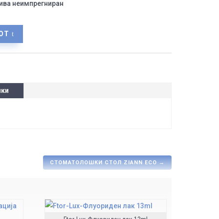
гива неимпрегниран
ОТ
ики
СТОМАТОЛОШКИ СТОЛ ZIANN ECO
→