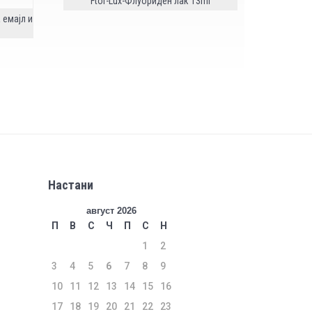
Ftor-Lux-Флуориден лак 13ml
 емајл и
Настани
август 2026
П
В
С
Ч
П
С
Н
1
2
3
4
5
6
7
8
9
10
11
12
13
14
15
16
17
18
19
20
21
22
23