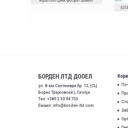
Aqua-Cem Цинк-фосфат цемент
EDTA
БОРДЕН ЛТД ДООЕЛ
Кори
По
ул. 8-ми Септември бр. 13, (СЦ
Борис Трајковски ), Скопје
Пр
Тел: +389 2 30 94 755
Ст
Емаил: info@borden-ltd.com
Заб
Ор
Den