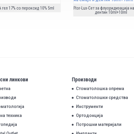
 гел 17% со пероксид 10% 5ml
Ftor-Lux-Сет за флуоридизација на
дентин 10ml+10ml
сни линкови
Производи
четна
Стоматолошка опрема
оизводи
Стоматолошки средства
оматологија
Инструменти
на техника
Ортодонција
топедија
Потрошни материјали
tal Outlet
Импланти