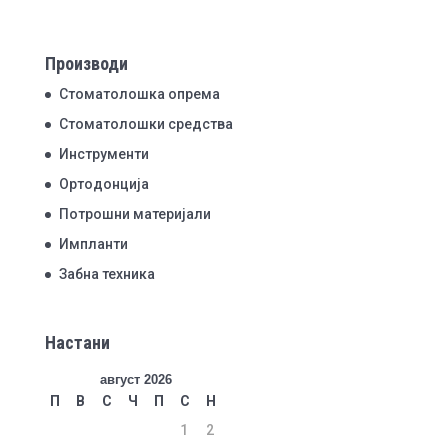
Производи
Стоматолошка опрема
Стоматолошки средства
Инструменти
Ортодонција
Потрошни материјали
Импланти
Забна техника
Настани
август 2026
П
В
С
Ч
П
С
Н
1
2