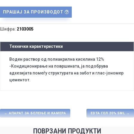
ПРАШАЈ ЗА ПРОИЗВОДОТ
Шифра:
2103005
Технички карактеристики
Воден раствор од полиакрилна киселина 12%
-Кондиционирање на површината, ја подобрува
адхезијата помеѓу структурата на забот и глас-јономер
цементот.
←
АПАРАТ ЗА БЕЛЕЊЕ И КАМЕРА
EDTA ГЕЛ 20% 5ML
→
ПОВРЗАНИ ПРОДУКТИ