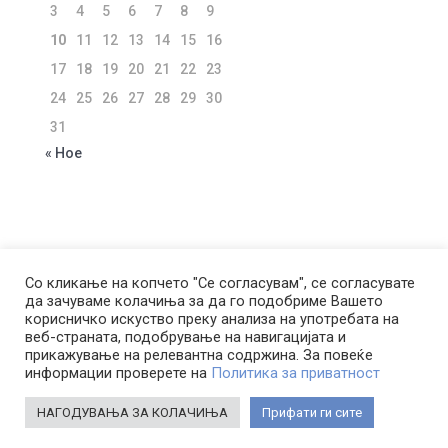
3
4
5
6
7
8
9
10
11
12
13
14
15
16
17
18
19
20
21
22
23
24
25
26
27
28
29
30
31
« Ное
ЗА КОМПАНИЈАТА
УСЛОВИ ЗА КОРИСТЕЊЕ
Со кликање на копчето "Се согласувам", се согласувате
да зачуваме колачиња за да го подобриме Вашето
ПОЛИТИКА ЗА ПРИВАТНОСТ
корисничко искуство преку анализа на употребата на
ПОЛИТИКА ЗА КОЛАЧИЊА
веб-страната, подобрување на навигацијата и
ПОЛИТИКА ЗА КОРИСТЕЊЕ НА ЛП ЗА ЦЕЛИ НА
прикажување на релевантна содржина. За повеќе
информации проверете на
Политика за приватност
ДИРЕКТЕН МАРКЕТИНГ
НАГОДУВАЊА ЗА КОЛАЧИЊА
Прифати ги сите
Copyright © Borden LTD 2004-2025