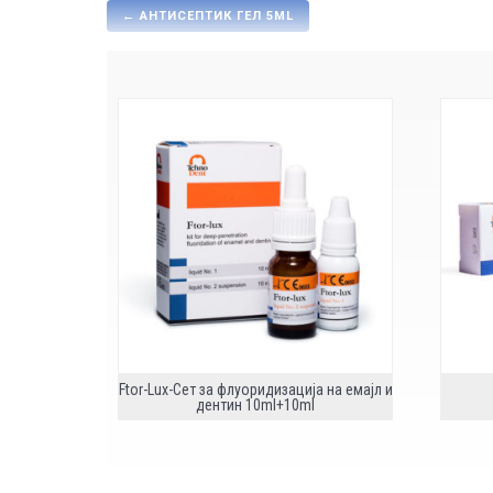
←
АНТИСЕПТИК ГЕЛ 5ML
Ftor-Lux-Сет за флуоридизација на емајл и
дентин 10ml+10ml