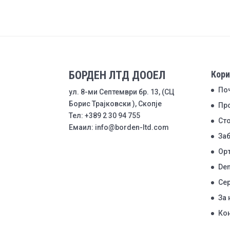
БОРДЕН ЛТД ДООЕЛ
Кори
По
ул. 8-ми Септември бр. 13, (СЦ
Борис Трајковски ), Скопје
Пр
Тел: +389 2 30 94 755
Ст
Емаил: info@borden-ltd.com
Заб
Ор
Den
Се
За 
Ко