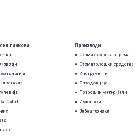
сни линкови
Производи
четна
Стоматолошка опрема
оизводи
Стоматолошки средства
оматологија
Инструменти
на техника
Ортодонција
топедија
Потрошни материјали
tal Outlet
Импланти
рвис
Забна техника
нас
нтакт