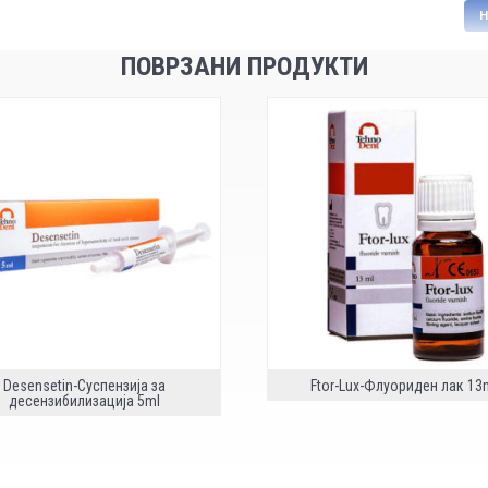
H
ПОВРЗАНИ ПРОДУКТИ
Desensetin-Суспензија за
Ftor-Lux-Флуориден лак 13
десензибилизација 5ml