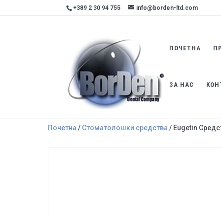
+389 2 30 94 755
info@borden-ltd.com
ПОЧЕТНА
П
ЗА НАС
КОН
Почетна
/
Стоматолошки средства
/ Eugetin Сред