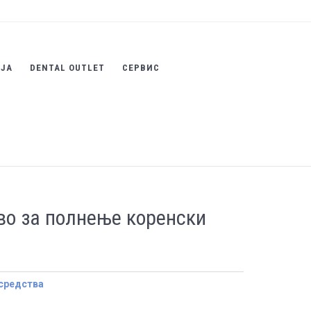
ИЈА
DENTAL OUTLET
СЕРВИС
во за полнење коренски
средства