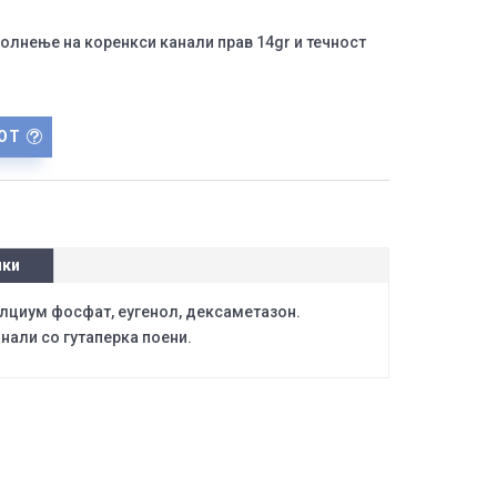
олнење на коренкси канали прав 14gr и течност
ОТ
ики
лциум фосфат, еугенол, дексаметазон.
нали со гутаперка поени.