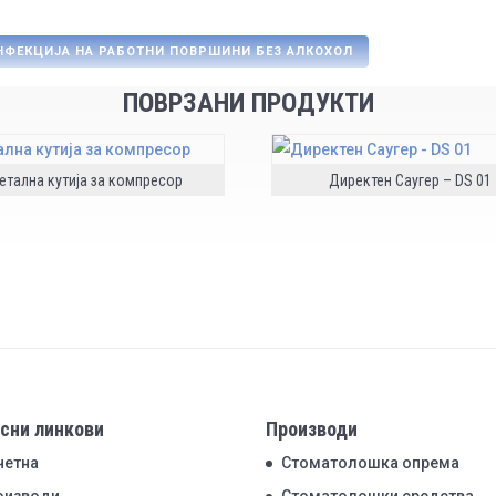
НФЕКЦИЈА НА РАБОТНИ ПОВРШИНИ БЕЗ АЛКОХОЛ
ПОВРЗАНИ ПРОДУКТИ
етална кутија за компресор
Директен Саугер – DS 01
сни линкови
Производи
четна
Стоматолошка опрема