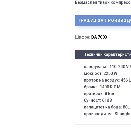
Безмаслен тивок компресо
ПРАШАЈ ЗА ПРОИЗВОД
Шифра:
DA 7003
Технички карактерист
напојување: 110-240 V 
моќност: 2250 W
проток на воздух: 456 
брзина: 1400 R.P.M
притисок: 8 Bar
бучност: 61dB
капацитет на боца: 80L
производител: Shangha