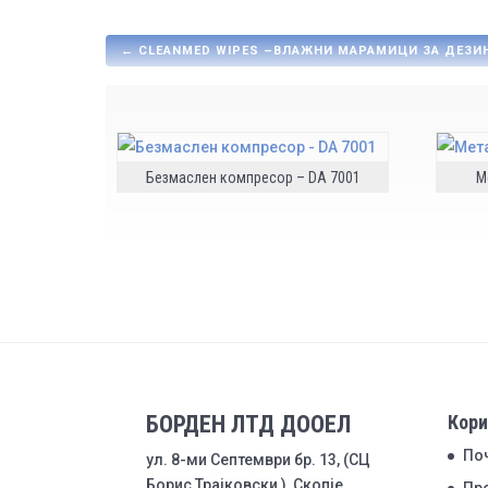
←
CLEANMED WIPES –ВЛАЖНИ МАРАМИЦИ ЗА ДЕЗИ
Безмаслен компресор – DA 7001
М
БОРДЕН ЛТД ДООЕЛ
Кори
По
ул. 8-ми Септември бр. 13, (СЦ
Борис Трајковски ), Скопје