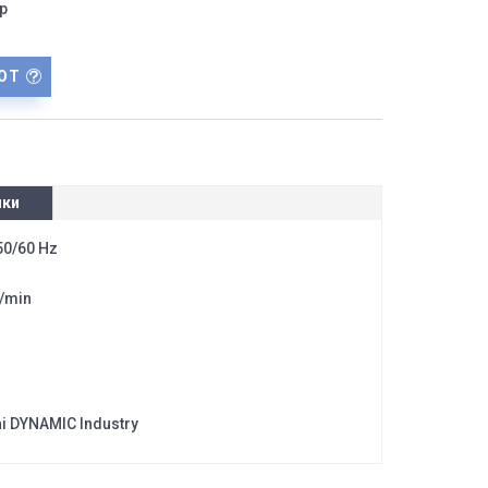
р
ОТ
ики
50/60 Hz
L/min
i DYNAMIC Industry