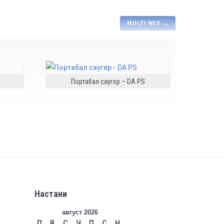
MULTI NEO
→
Портабал саугер – DA РS
Настани
август 2026
П
В
С
Ч
П
С
Н