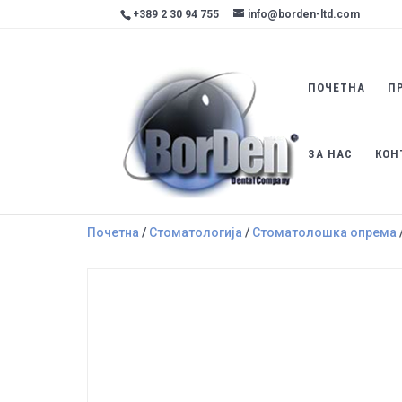
+389 2 30 94 755
info@borden-ltd.com
ПОЧЕТНА
П
ЗА НАС
КОН
Почетна
/
Стоматологија
/
Стоматолошка опрема