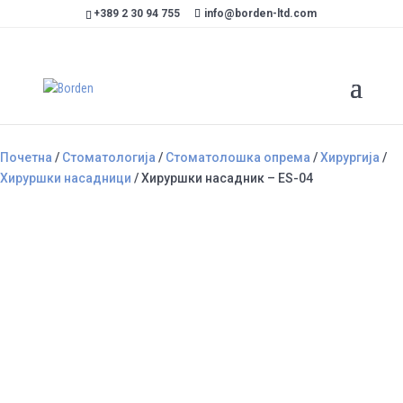
+389 2 30 94 755
info@borden-ltd.com
Почетна
/
Стоматологија
/
Стоматолошка опрема
/
Хирургија
/
Хируршки насадници
/ Хируршки насадник – ES-04
Хируршки насадник – ES-04
Категории
Хирургија
,
Хируршки насадници
Brand:
Saeyang
MARATHON
Хируршки насадник со внатрешна вода