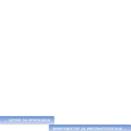
ПРАШАЈ ЗА ПРОИЗВОДОТ
Шифра:
ES-04
Технички карактеристики
• Редукција 4:1
• Максимална брзина : 10.000 rpm
• Димензии: L99 X Ø 20 mm
Производител : Saeyang (Marathon)
←
ЦРЕВО ЗА ИРИГАЦИЈА
МИКРОМОТОР ЗА ИМПЛАНТОЛОГИЈА
→