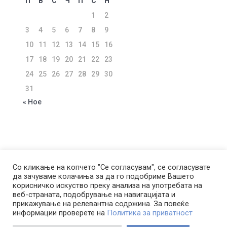
П
В
С
Ч
П
С
Н
1
2
3
4
5
6
7
8
9
10
11
12
13
14
15
16
17
18
19
20
21
22
23
24
25
26
27
28
29
30
31
« Ное
ЗА КОМПАНИЈАТА
УСЛОВИ ЗА КОРИСТЕЊЕ
Со кликање на копчето "Се согласувам", се согласувате
да зачуваме колачиња за да го подобриме Вашето
ПОЛИТИКА ЗА ПРИВАТНОСТ
корисничко искуство преку анализа на употребата на
ПОЛИТИКА ЗА КОЛАЧИЊА
веб-страната, подобрување на навигацијата и
ПОЛИТИКА ЗА КОРИСТЕЊЕ НА ЛП ЗА ЦЕЛИ НА
прикажување на релевантна содржина. За повеќе
информации проверете на
Политика за приватност
ДИРЕКТЕН МАРКЕТИНГ