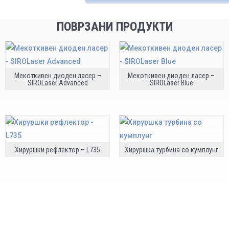
ПОВРЗАНИ ПРОДУКТИ
Мекоткивен диоден ласер –
Мекоткивен диоден ласер –
SIROLaser Advanced
SIROLaser Blue
Хируршки рефлектор – L735
Хируршка турбина со кумплунг