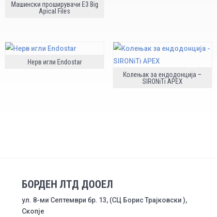
Машински проширувачи E3 Big
Apical Files
Нерв игли Endostar
Колењак за ендодонција –
SIRONiTi APEX
БОРДЕН ЛТД ДООЕЛ
ул. 8-ми Септември бр. 13, (СЦ Борис Трајковски ),
Скопје