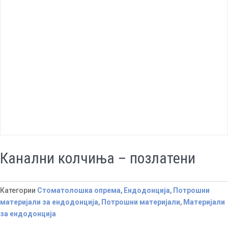
Канални колчиња – позлатени
Категории
Стоматолошка опрема
,
Ендодонција
,
Потрошни
материјали за ендодонција
,
Потрошни материјали
,
Материјали
за ендодонција