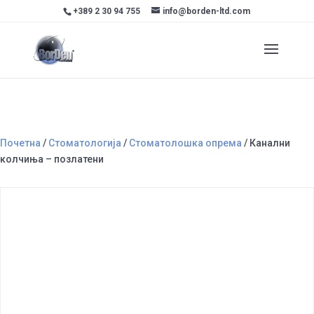
+389 2 30 94 755
info@borden-ltd.com
Почетна
/
Стоматологија
/
Стоматолошка опрема
/ Канални
колчиња – позлатени