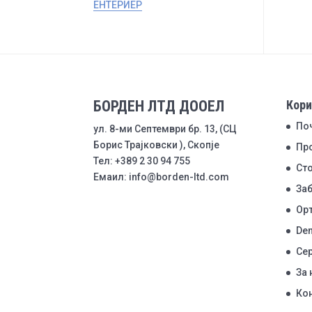
ЕНТЕРИЕР
БОРДЕН ЛТД ДООЕЛ
Кори
По
ул. 8-ми Септември бр. 13, (СЦ
Борис Трајковски ), Скопје
Пр
Тел: +389 2 30 94 755
Ст
Емаил: info@borden-ltd.com
Заб
Ор
Den
Се
За 
Ко