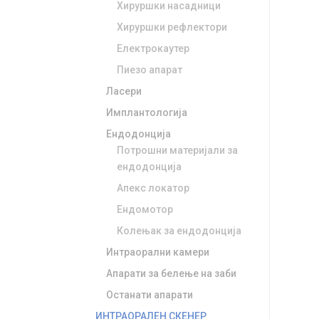
Хируршки насадници
Хируршки рефлектори
Електрокаутер
Пиезо апарат
Ласери
Имплантологија
Ендодонција
Потрошни материјали за
ендодонција
Апекс локатор
Ендомотор
Колењак за ендодонција
Интраорални камери
Апарати за белење на заби
Останати апарати
ИНТРАОРАЛЕН СКЕНЕР