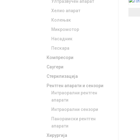
Ултразвучен апарат
Хелио апарат
Колењак
Микромотор
Насадник
Пескара
Компресори
Саугери
Стерилизација
Рентген апарати и сензори
Интраорални рентген
апарати
Интраорални сензори
Панорамски рентген
апарати
Хирургија