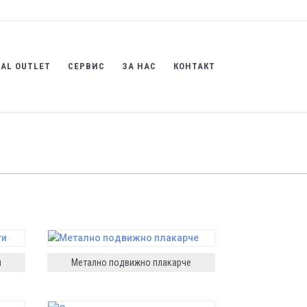
AL OUTLET
СЕРВИС
ЗА НАС
КОНТАКТ
и
Метално подвижно плакарче