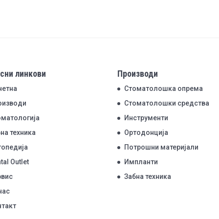
сни линкови
Производи
четна
Стоматолошка опрема
оизводи
Стоматолошки средства
оматологија
Инструменти
на техника
Ортодонција
топедија
Потрошни материјали
tal Outlet
Импланти
рвис
Забна техника
нас
нтакт