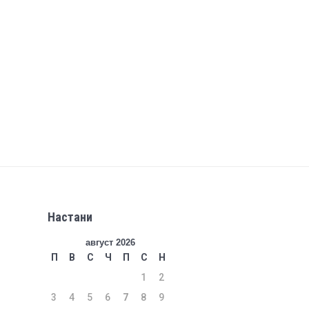
Настани
август 2026
П
В
С
Ч
П
С
Н
1
2
3
4
5
6
7
8
9