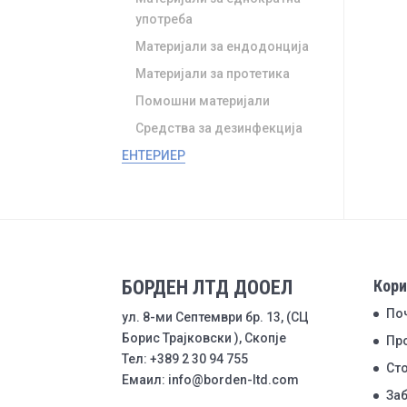
употреба
Материјали за ендодонција
Материјали за протетика
Помошни материјали
Средства за дезинфекција
ЕНТЕРИЕР
БОРДЕН ЛТД ДООЕЛ
Кори
По
ул. 8-ми Септември бр. 13, (СЦ
Борис Трајковски ), Скопје
Пр
Тел: +389 2 30 94 755
Ст
Емаил: info@borden-ltd.com
Заб