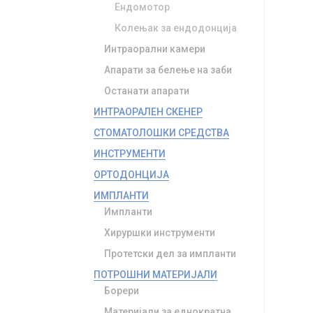
Ендомотор
Колењак за ендодонција
Интраорални камери
Апарати за белење на заби
Останати апарати
ИНТРАОРАЛЕН СКЕНЕР
СТОМАТОЛОШКИ СРЕДСТВА
ИНСТРУМЕНТИ
ОРТОДОНЦИЈА
ИМПЛАНТИ
Импланти
Хируршки инструменти
Протетски дел за импланти
ПОТРОШНИ МАТЕРИЈАЛИ
Борери
Материјали за еднократна