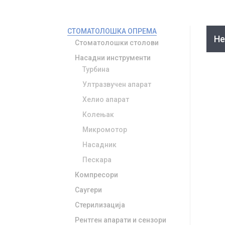
СТОМАТОЛОШКА ОПРЕМА
Не
Стоматолошки столови
Насадни инструменти
Турбина
Ултразвучен апарат
Хелио апарат
Колењак
Микромотор
Насадник
Пескара
Компресори
Саугери
Стерилизација
Рентген апарати и сензори