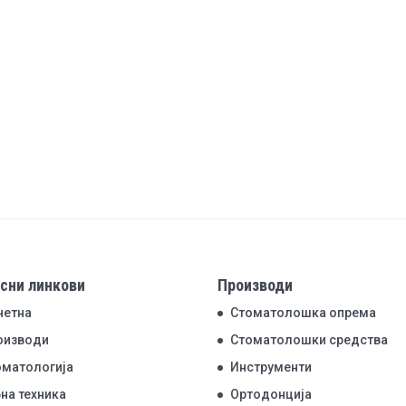
сни линкови
Производи
четна
Стоматолошка опрема
оизводи
Стоматолошки средства
оматологија
Инструменти
на техника
Ортодонција