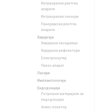
Интраорални рентген
апарати
Интраорални сензори
Панорамски рентген
апарати
Хирургија
Хируршки насадници
Хируршки рефлектори
Електрокаутер
Пиезо апарат
Ласери
Имплантологија
Ендодонција
Потрошни материјали за
ендодонција
Апекс локатор