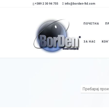
+389 2 30 94 755
info@borden-ltd.com
ПОЧЕТНА
П
ЗА НАС
КОН
Пребарај
производ
....