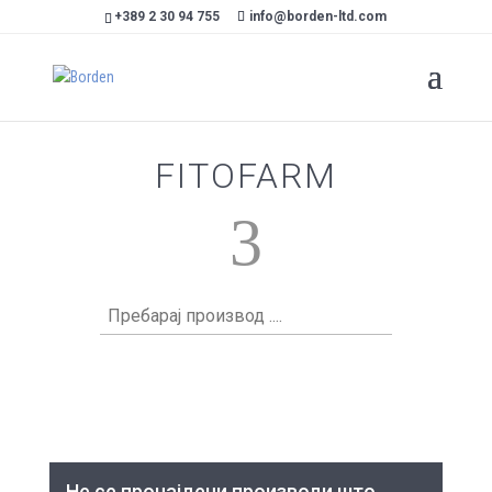
+389 2 30 94 755
info@borden-ltd.com
FITOFARM
3
Пребарај
производ
....
Не се пронајдени производи што