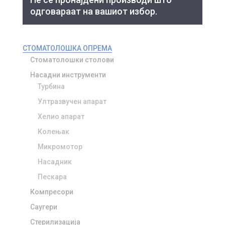
одговараат на вашиот избор.
СТОМАТОЛОШКА ОПРЕМА
Стоматолошки столови
Насадни инструменти
Турбина
Ултразвучен апарат
Хелио апарат
Колењак
Микромотор
Насадник
Пескара
Компресори
Саугери
Стерилизација