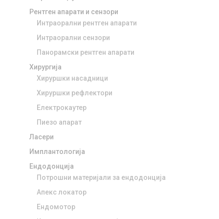
Рентген апарати и сензори
Интраорални рентген апарати
Интраорални сензори
Панорамски рентген апарати
Хирургија
Хируршки насадници
Хируршки рефлектори
Електрокаутер
Пиезо апарат
Ласери
Имплантологија
Ендодонција
Потрошни материјали за ендодонција
Апекс локатор
Ендомотор