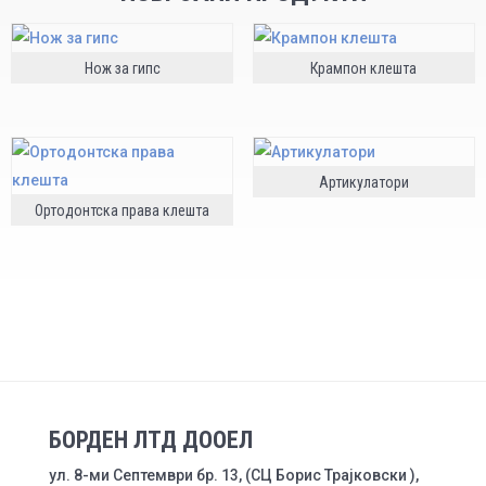
Нож за гипс
Крампон клешта
Артикулатори
Ортодонтска права клешта
БОРДЕН ЛТД ДООЕЛ
ул. 8-ми Септември бр. 13, (СЦ Борис Трајковски ),