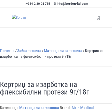
+389 2 30 94 755
info@borden-ltd.com
Почетна
/
Забна техника
/
Материјали за техника
/ Кертриџ за
изарботка на флексибилни протези 9г/18г
Кертриџ за изарботка на
флексибилни протези 9г/18г
Категорија
Материјали за техника
Brand:
Aixin Medical