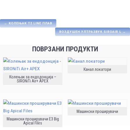
←
КОЛЕЊАК Т2 LINE ПЛАВ
ВОЗДУШЕН УЛТРАЗВУК SIROAIR L
→
ПОВРЗАНИ ПРОДУКТИ
Канал локатори
Колењак за ендодонција –
SIRONiTi Air+ APEX
Машински проширувачи
Машински проширувачи E3 Big
Apical Files