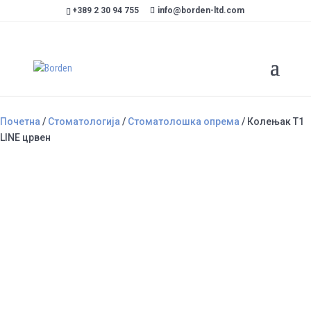
+389 2 30 94 755
info@borden-ltd.com
Почетна
/
Стоматологија
/
Стоматолошка опрема
/ Колењак Т1
LINE црвен
Колењак Т1 LINE црвен
Категории
Стоматолошка опрема
,
Насадни инструменти
,
Колењак
Brand:
SIRONA