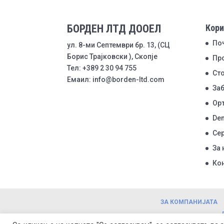
БОРДЕН ЛТД ДООЕЛ
Кори
По
ул. 8-ми Септември бр. 13, (СЦ
Борис Трајковски ), Скопје
Пр
Тел: +389 2 30 94 755
Ст
Емаил: info@borden-ltd.com
Заб
Ор
Den
Се
За 
Ко
ЗА КОМПАНИЈАТА