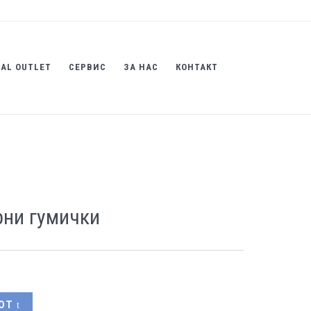
AL OUTLET
СЕРВИС
ЗА НАС
КОНТАКТ
ни гумички
ОТ