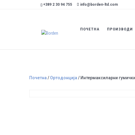
+389 2 30 94 755
info@borden-ltd.com
ПОЧЕТНА
ПРОИЗВОДИ
Почетна
/
Ортодонција
/ Интермаксиларни гумичк