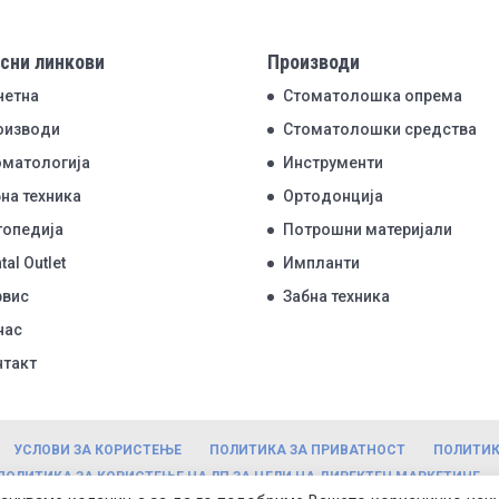
сни линкови
Производи
четна
Стоматолошка опрема
оизводи
Стоматолошки средства
оматологија
Инструменти
на техника
Ортодонција
топедија
Потрошни материјали
tal Outlet
Импланти
рвис
Забна техника
нас
нтакт
УСЛОВИ ЗА КОРИСТЕЊЕ
ПОЛИТИКА ЗА ПРИВАТНОСТ
ПОЛИТИК
ПОЛИТИКА ЗА КОРИСТЕЊЕ НА ЛП ЗА ЦЕЛИ НА ДИРЕКТЕН МАРКЕТИНГ