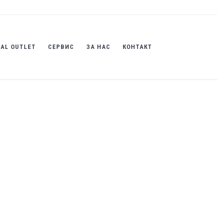
AL OUTLET
СЕРВИС
ЗА НАС
КОНТАКТ
рактори
трошни материјали
,
Материјали за еднократна
ОТ