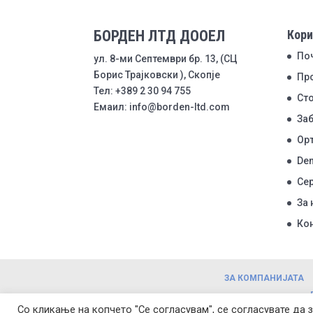
БОРДЕН ЛТД ДООЕЛ
Кори
По
ул. 8-ми Септември бр. 13, (СЦ
Борис Трајковски ), Скопје
Пр
Тел: +389 2 30 94 755
Ст
Емаил: info@borden-ltd.com
Заб
Ор
Den
Се
За 
Ко
ЗА КОМПАНИЈАТА
Со кликање на копчето "Се согласувам", се согласувате да