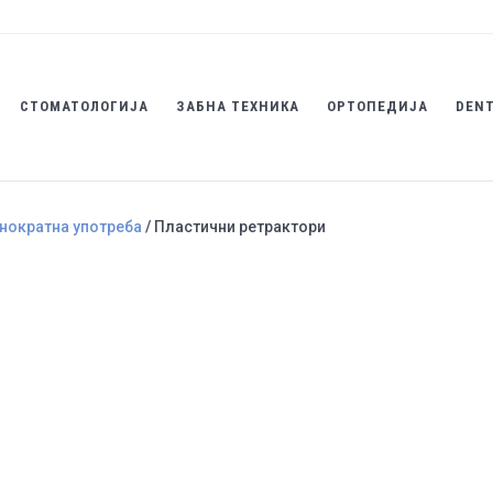
СТОМАТОЛОГИЈА
ЗАБНА ТЕХНИКА
ОРТОПЕДИЈА
DENT
днократна употреба
/ Пластични ретрактори
Пластични рет
Категории
Ортодонција
,
По
употреба
Brand:
Promisee Dental
ПРАШАЈ ЗА ПРОИЗВОД