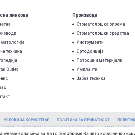
сни линкови
Производи
четна
Стоматолошка опрема
оизводи
Стоматолошки средства
оматологија
Инструменти
на техника
Ортодонција
топедија
Потрошни материјали
tal Outlet
Импланти
рвис
Забна техника
нас
нтакт
УСЛОВИ ЗА КОРИСТЕЊЕ
ПОЛИТИКА ЗА ПРИВАТНОСТ
ПОЛИТИК
ПОЛИТИКА ЗА КОРИСТЕЊЕ НА ЛП ЗА ЦЕЛИ НА ДИРЕКТЕН МАРКЕТИНГ
 зачуваме колачиња за да го подобриме Вашето корисничко иск