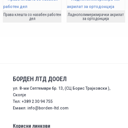
Права клешта со назабен работен
Ладнополимеризирачки акрилат
дел
за ортодонција
БОРДЕН ЛТД ДООЕЛ
ул. 8-ми Септември бр. 13, (СЦ Борис Трајковски ),
Скопје
Тел: +389 2 30 94 755
Емаил: info@borden-ltd.com
Корисни линкови