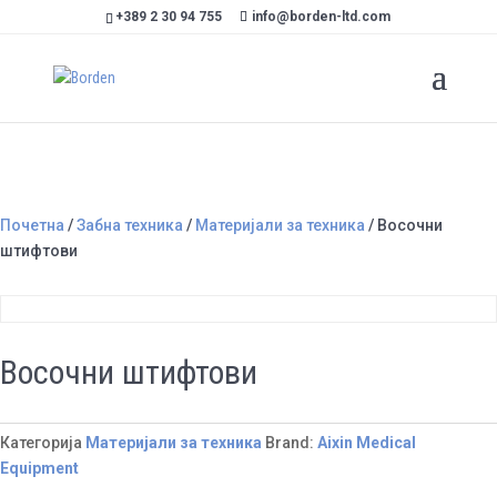
+389 2 30 94 755
info@borden-ltd.com
Почетна
/
Забна техника
/
Материјали за техника
/ Восочни
штифтови
Восочни штифтови
Категорија
Материјали за техника
Brand:
Aixin Medical
Equipment