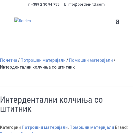
+389 2 30 94 755
info@borden-ltd.com
Почетна
/
Потрошни материјали
/
Помошни материјали
/
Интердентални колчиња со штитник
Интердентални колчиња со
штитник
Категории
Потрошни материјали
,
Помошни материјали
Brand: