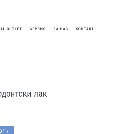
AL OUTLET
СЕРВИС
ЗА НАС
КОНТАКТ
одонтски лак
ОТ