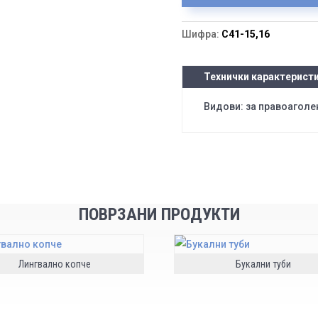
Шифра:
C41-15,16
Технички карактерист
Видови: за правоаголен
ПОВРЗАНИ ПРОДУКТИ
Лингвално копче
Букални туби