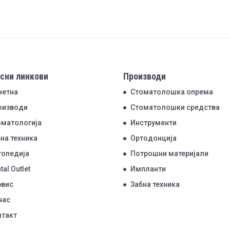
сни линкови
Производи
четна
Стоматолошка опрема
оизводи
Стоматолошки средства
оматологија
Инструменти
на техника
Ортодонција
топедија
Потрошни материјали
tal Outlet
Импланти
рвис
Забна техника
нас
нтакт