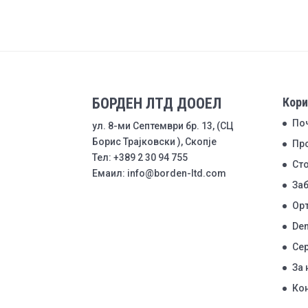
БОРДЕН ЛТД ДООЕЛ
Кори
По
ул. 8-ми Септември бр. 13, (СЦ
Борис Трајковски ), Скопје
Пр
Тел: +389 2 30 94 755
Ст
Емаил: info@borden-ltd.com
Заб
Ор
Den
Се
За 
Ко