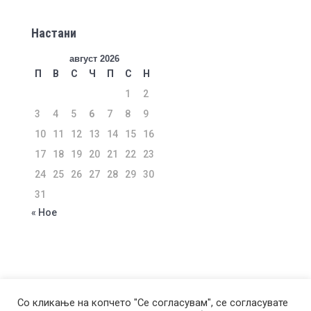
Настани
август 2026
П
В
С
Ч
П
С
Н
1
2
3
4
5
6
7
8
9
10
11
12
13
14
15
16
17
18
19
20
21
22
23
24
25
26
27
28
29
30
31
« Ное
ЗА КОМПАНИЈАТА
УСЛОВИ ЗА КОРИСТЕЊЕ
Со кликање на копчето "Се согласувам", се согласувате