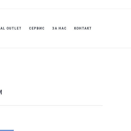
AL OUTLET
СЕРВИС
ЗА НАС
КОНТАКТ
м