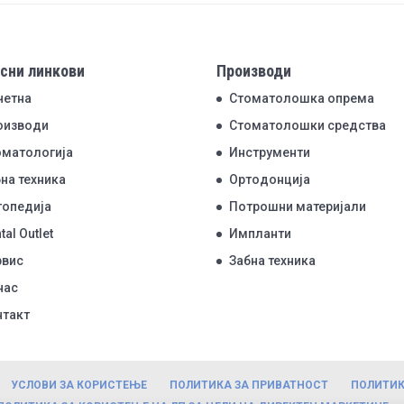
сни линкови
Производи
четна
Стоматолошка опрема
оизводи
Стоматолошки средства
оматологија
Инструменти
на техника
Ортодонција
топедија
Потрошни материјали
tal Outlet
Импланти
рвис
Забна техника
нас
нтакт
УСЛОВИ ЗА КОРИСТЕЊЕ
ПОЛИТИКА ЗА ПРИВАТНОСТ
ПОЛИТИК