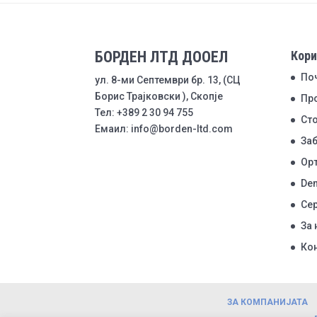
БОРДЕН ЛТД ДООЕЛ
Кори
По
ул. 8-ми Септември бр. 13, (СЦ
Борис Трајковски ), Скопје
Пр
Тел: +389 2 30 94 755
Ст
Емаил: info@borden-ltd.com
Заб
Ор
Den
Се
За 
Ко
ЗА КОМПАНИЈАТА