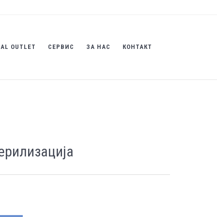
AL OUTLET
СЕРВИС
ЗА НАС
КОНТАКТ
терилизација