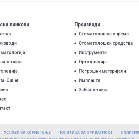
сни линкови
Производи
четна
Стоматолошка опрема
оизводи
Стоматолошки средства
оматологија
Инструменти
на техника
Ортодонција
топедија
Потрошни материјали
tal Outlet
Импланти
рвис
Забна техника
нас
нтакт
УСЛОВИ ЗА КОРИСТЕЊЕ
ПОЛИТИКА ЗА ПРИВАТНОСТ
ПОЛИТИК