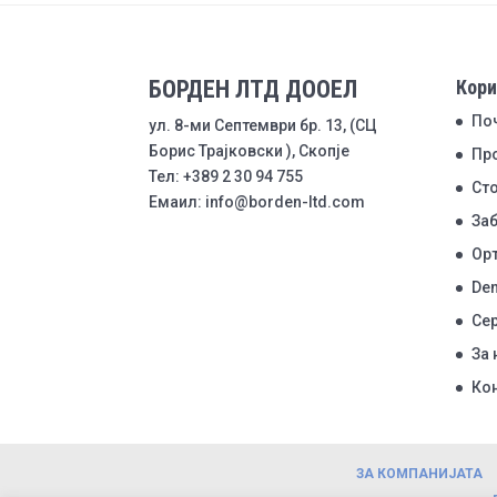
БОРДЕН ЛТД ДООЕЛ
Кори
По
ул. 8-ми Септември бр. 13, (СЦ
Борис Трајковски ), Скопје
Пр
Тел: +389 2 30 94 755
Ст
Емаил: info@borden-ltd.com
Заб
Ор
Den
Се
За 
Ко
ЗА КОМПАНИЈАТА