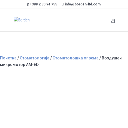
+389 2 30 94 755
info@borden-ltd.com
Почетна
/
Стоматологија
/
Стоматолошка опрема
/ Воздушен
микромотор АМ-ЕD