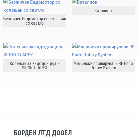
Виталион
Безжичен Ендомотор со колењак
со светло
Колењак за ендодонција –
Машински проширувачи RE Endo
SIRONiTi APEX
Rotary System
БОРДЕН ЛТД ДООЕЛ