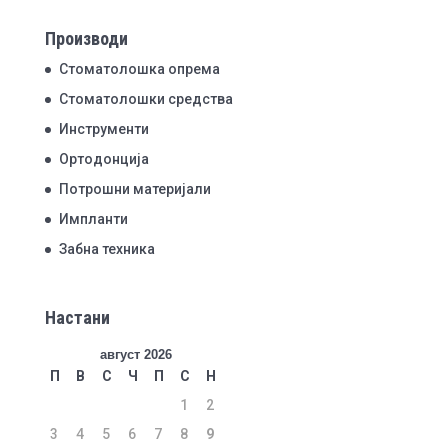
Производи
Стоматолошка опрема
Стоматолошки средства
Инструменти
Ортодонција
Потрошни материјали
Импланти
Забна техника
Настани
август 2026
П
В
С
Ч
П
С
Н
1
2
3
4
5
6
7
8
9