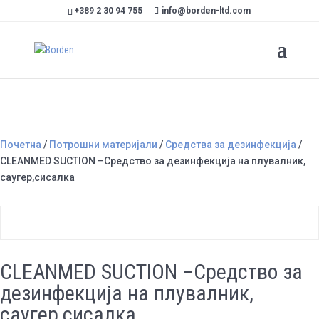
+389 2 30 94 755
info@borden-ltd.com
Почетна
/
Потрошни материјали
/
Средства за дезинфекција
/
CLEANMED SUCTION –Средство за дезинфекција на плувалник,
саугер,сисалка
CLEANMED SUCTION –Средство за
дезинфекција на плувалник,
саугер,сисалка