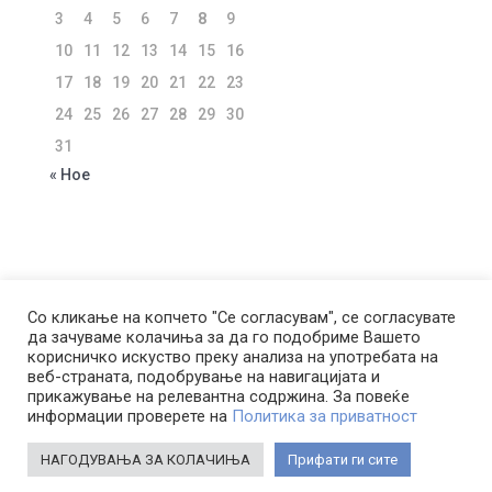
3
4
5
6
7
8
9
10
11
12
13
14
15
16
17
18
19
20
21
22
23
24
25
26
27
28
29
30
31
« Ное
ЗА КОМПАНИЈАТА
УСЛОВИ ЗА КОРИСТЕЊЕ
Со кликање на копчето "Се согласувам", се согласувате
да зачуваме колачиња за да го подобриме Вашето
ПОЛИТИКА ЗА ПРИВАТНОСТ
корисничко искуство преку анализа на употребата на
ПОЛИТИКА ЗА КОЛАЧИЊА
веб-страната, подобрување на навигацијата и
ПОЛИТИКА ЗА КОРИСТЕЊЕ НА ЛП ЗА ЦЕЛИ НА
прикажување на релевантна содржина. За повеќе
информации проверете на
Политика за приватност
ДИРЕКТЕН МАРКЕТИНГ
НАГОДУВАЊА ЗА КОЛАЧИЊА
Прифати ги сите
Copyright © Borden LTD 2004-2025