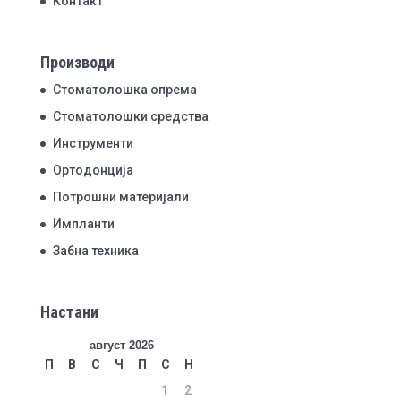
Контакт
Производи
Стоматолошка опрема
Стоматолошки средства
Инструменти
Ортодонција
Потрошни материјали
Импланти
Забна техника
Настани
август 2026
П
В
С
Ч
П
С
Н
1
2