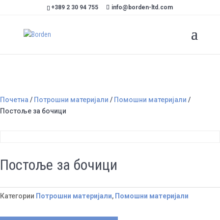
+389 2 30 94 755
info@borden-ltd.com
Почетна
/
Потрошни материјали
/
Помошни материјали
/
Постоље за бочици
Постоље за бочици
Категории
Потрошни материјали
,
Помошни материјали