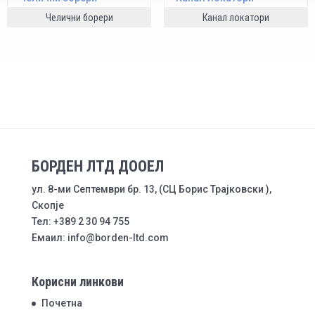
Челични борери
Канал локатори
БОРДЕН ЛТД ДООЕЛ
ул. 8-ми Септември бр. 13, (СЦ Борис Трајковски ),
Скопје
Тел: +389 2 30 94 755
Емаил: info@borden-ltd.com
Корисни линкови
Почетна