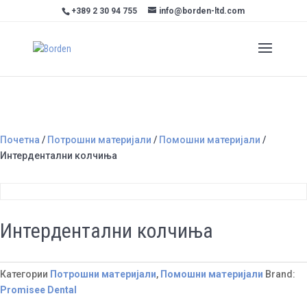
+389 2 30 94 755
info@borden-ltd.com
Почетна
/
Потрошни материјали
/
Помошни материјали
/
Интердентални колчиња
Интердентални колчиња
Категории
Потрошни материјали
,
Помошни материјали
Brand:
Promisee Dental